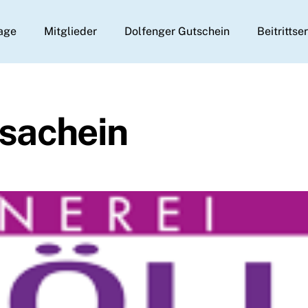
age
Mitglieder
Dolfenger Gutschein
Beitrittse
sachein