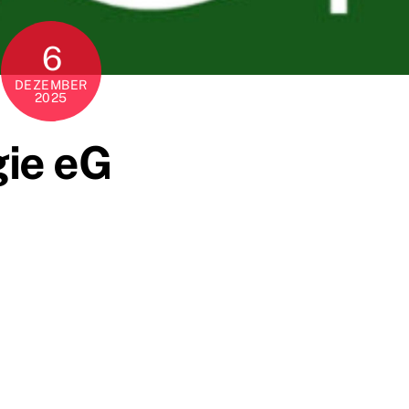
6
DEZEMBER
2025
gie eG