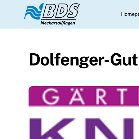
Skip
to
Homep
content
Dolfenger-Gut