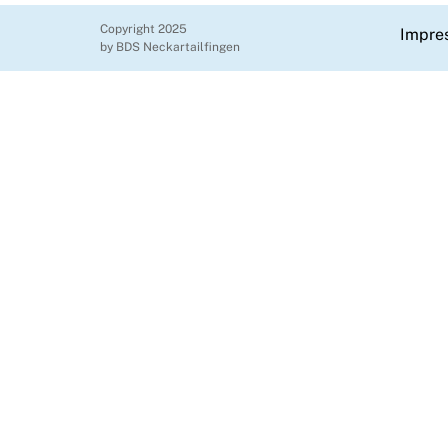
Copyright 2025
Impre
by BDS Neckartailfingen