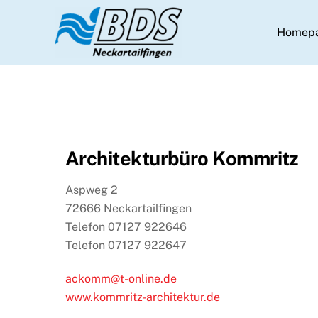
Skip
to
Homep
content
Architekturbüro Kommritz
Aspweg 2
72666 Neckartailfingen
Telefon 07127 922646
Telefon 07127 922647
ackomm@t-online.de
www.kommritz-architektur.de